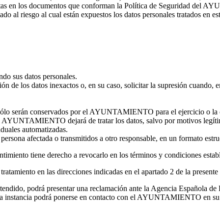
critas en los documentos que conforman la Política de Seguridad del 
do al riesgo al cual están expuestos los datos personales tratados en est
o sus datos personales.
ción de los datos inexactos o, en su caso, solicitar la supresión cuando, 
so sólo serán conservados por el AYUNTAMIENTO para el ejercicio o la 
el AYUNTAMIENTO dejará de tratar los datos, salvo por motivos legítimo
viduales automatizadas.
la persona afectada o transmitidos a otro responsable, en un formato est
ntimiento tiene derecho a revocarlo en los términos y condiciones estab
tratamiento en las direcciones indicadas en el apartado 2 de la presente 
o atendido, podrá presentar una reclamación ante la Agencia Española
mera instancia podrá ponerse en contacto con el AYUNTAMIENTO en su c