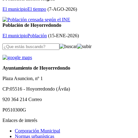
El municipio
El tiempo
(
7-AGO-2026
)
Población de Hoyorredondo
El municipio
Población
(
15-ENE-2026
)
Ayuntamiento de Hoyorredondo
Plaza Asuncion, nº 1
CP:05516 - Hoyorredondo (Ávila)
920 364 214
Correo
P0510300G
Enlaces de interés
Corporación Municipal
Normas urbanísticas