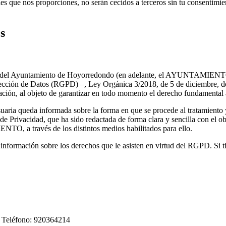
 que nos proporciones, no serán cecidos a terceros sin tu consentimien
s
o web del Ayuntamiento de Hoyorredondo (en adelante, el AYUNTAMIENTO
ción de Datos (RGPD) –, Ley Orgánica 3/2018, de 5 de diciembre, de Pr
ción, al objeto de garantizar en todo momento el derecho fundamental a
usuaria queda informada sobre la forma en que se procede al tratamiento
 de Privacidad, que ha sido redactada de forma clara y sencilla con el ob
NTO, a través de los distintos medios habilitados para ello.
r información sobre los derechos que le asisten en virtud del RGPD. Si ti
. Teléfono: 920364214