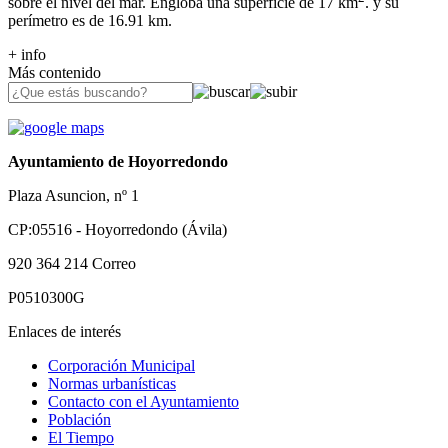
sobre el nivel del mar. Engloba una superficie de 17 km
. y su
perímetro es de 16.91 km.
+ info
Más contenido
Ayuntamiento de Hoyorredondo
Plaza Asuncion, nº 1
CP:05516 - Hoyorredondo (Ávila)
920 364 214
Correo
P0510300G
Enlaces de interés
Corporación Municipal
Normas urbanísticas
Contacto con el Ayuntamiento
Población
El Tiempo